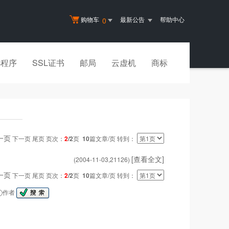
购物车
最新公告
帮助中心
0
小程序
SSL证书
邮局
云虚机
商标
一页
下一页 尾页 页次：
2
/2
页
10
篇文章/页 转到：
[查看全文]
(2004-11-03,
21126
)
一页
下一页 尾页 页次：
2
/2
页
10
篇文章/页 转到：
作者