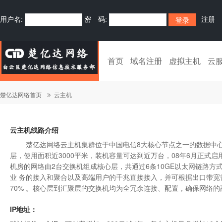
用户名:
密 码:
注册
首页
域名注册
虚拟主机
云
楚亿达网络首页
云主机
云主机线路介绍
楚亿达网络云主机集群位于中国电信8大核心节点之一的数据中心，我
层，使用面积近3000平米，装机容量可达到近万台，08年6月正式启
机房的网络由2台交换机组成核心层，共通过6条10GE以太网链路方式上
业 务的接入和聚合以及高端用户的千兆直接接入，并可根据出口带
70% 。核心层到汇聚层的交换机均为全冗余连接、配置，确保网络
IP地址：