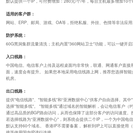
默认提供一个IP，可付费增加：280元/个/年，每台主机最多增加10个
适用的客户群：
网站、ERP、邮局、游戏、OA等，拒绝私服、外挂、色情等非法应用
防护系统：
60G黑洞集群流量清洗；主机内置"
360网站卫士
"功能，可以一键开启
入口线路：
中国电信。电信客户上传及远程桌面均非常快，联通、网通客户直接用
面，速度会有提升。 如果您本地采用电信线路上网，推荐您选择智能
机房
。
出口线路：
提供"电信线路"、"智能多线"和“亚洲数据中心”供客户自由选择。其
选择"智能多线"。 "智能多线"通过域名的智能解析，会让电信客户（约
通过高品质的BGP路由访问，从而也保障了这部分客户的访问速度。搜
若选择线路为“
亚洲数据中心"
，则系统会提供二个IP，一个为中国电信
默认支持60个域名。 香港IP不需要备案， 解析到IP上可以直接使
接等使用国内IP进行连接。